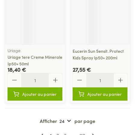
Uriage
Eucerin Sun Sensit. Protect
Uriage 1ere Creme Minerale
Kids Spray Ip50+ 200ml
Ip50+ 50ml
18,40 €
27,55 €
Quantité
Quantité
Ajouter au panier
Ajouter au panier
Afficher
par page
Pages
Vous lisez actuellement la page