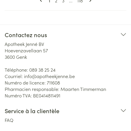
Page
Page
Page
1
2
3
...
118
Contactez nous
Apotheek Jenné BV
Hoevenzavellaan 57
3600
Genk
Téléphone:
089 38 25 24
Courriel:
info@
apotheekjenne.be
Numéro de licence:
711608
Pharmacien responsable:
Maarten Timmerman
Numéro TVA:
BE0414811491
Service à la clientèle
FAQ