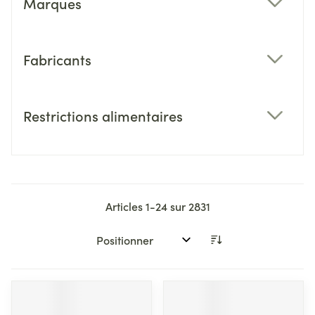
Marques
filter
Fabricants
filter
Restrictions alimentaires
filter
Articles
1
-
24
sur
2831
Trier par: