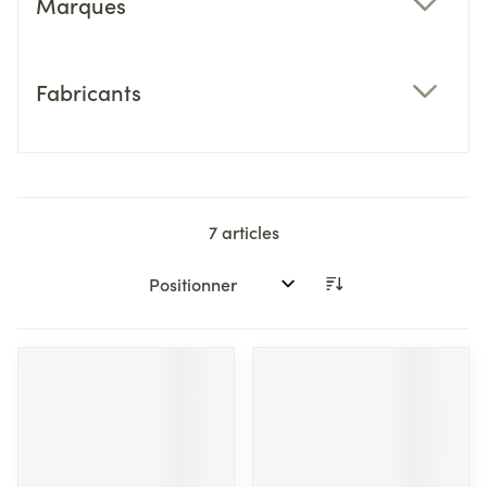
Marques
filter
Fabricants
filter
7
articles
Trier par: