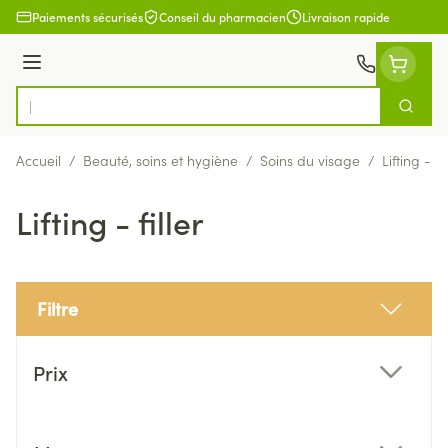
Aller au contenu
Paiements sécurisés
Conseil du pharmacien
Livraison rapide
Menu
Cherch
Rechercher
Accueil
/
Beauté, soins et hygiène
/
Soins du visage
/
Lifting - fil
Lifting - filler
Filtre
Passer à la liste des produits
Prix
filter