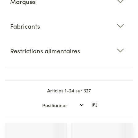
Marques
filter
Fabricants
filter
Restrictions alimentaires
filter
Articles
1
-
24
sur
327
Trier par: