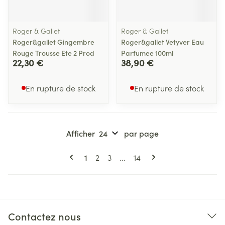
Roger & Gallet
Roger & Gallet
Roger&gallet Gingembre
Roger&gallet Vetyver Eau
Rouge Trousse Ete 2 Prod
Parfumee 100ml
22,30 €
38,90 €
En rupture de stock
En rupture de stock
Afficher
par page
Pages
Vous lisez actuellement la page
Page
Page
Page
1
2
3
...
14
Contactez nous