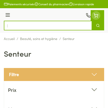
Aller au contenu
Paiements sécurisés
Conseil du pharmacien
Livraison rapide
Menu
Cherch
Rechercher
Accueil
/
Beauté, soins et hygiène
/
Senteur
Senteur
Filtre
Passer à la liste des produits
Prix
filter