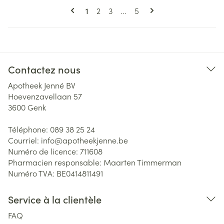
Pages
Vous lisez actuellement la page
Page
Page
Page
1
2
3
...
5
Contactez nous
Apotheek Jenné BV
Hoevenzavellaan 57
3600
Genk
Téléphone:
089 38 25 24
Courriel:
info@
apotheekjenne.be
Numéro de licence:
711608
Pharmacien responsable:
Maarten Timmerman
Numéro TVA:
BE0414811491
Service à la clientèle
FAQ