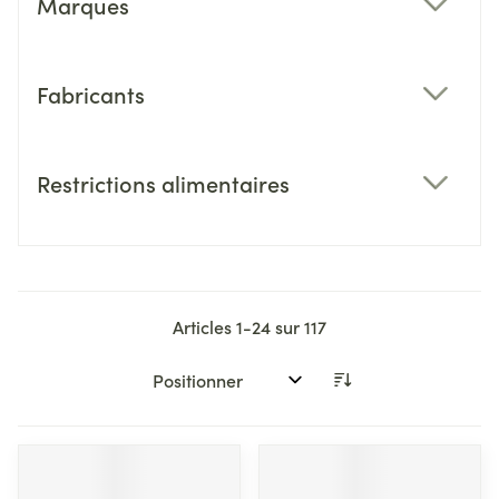
Marques
filter
Fabricants
filter
Restrictions alimentaires
filter
Articles
1
-
24
sur
117
Trier par: