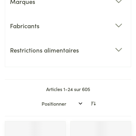
Marques
filter
Fabricants
filter
Restrictions alimentaires
filter
Articles
1
-
24
sur
605
Trier par: