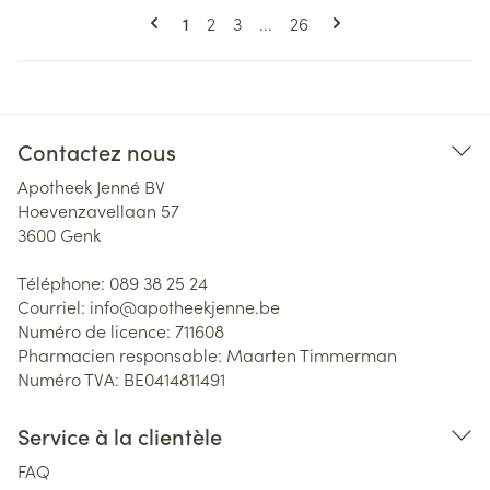
Pages
Vous lisez actuellement la page
Page
Page
Page
1
2
3
...
26
Contactez nous
Apotheek Jenné BV
Hoevenzavellaan 57
3600
Genk
Téléphone:
089 38 25 24
Courriel:
info@
apotheekjenne.be
Numéro de licence:
711608
Pharmacien responsable:
Maarten Timmerman
Numéro TVA:
BE0414811491
Service à la clientèle
FAQ