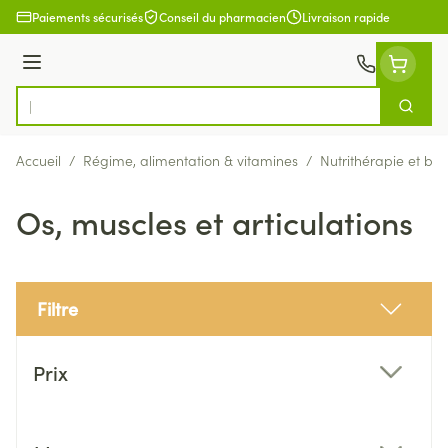
Aller au contenu
Paiements sécurisés
Conseil du pharmacien
Livraison rapide
Menu
Cherch
Rechercher
Accueil
/
Régime, alimentation & vitamines
/
Nutrithérapie et bie
Os, muscles et articulations
Filtre
Passer à la liste des produits
Prix
filter