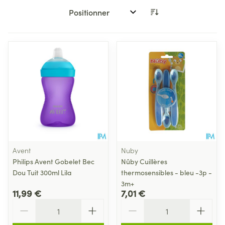
Trier par:
Avent
Nuby
Philips Avent Gobelet Bec
Nûby Cuillères
Dou Tuit 300ml Lila
thermosensibles - bleu -3p -
3m+
11,99 €
7,01 €
Quantité
Quantité