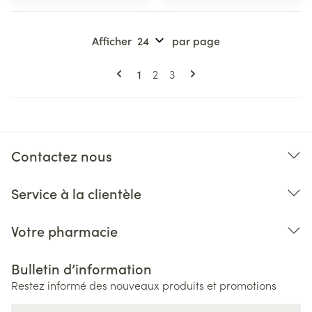
Afficher
par page
Pages
Vous lisez actuellement la page
Page
Page
1
2
3
Contactez nous
Service à la clientèle
Votre pharmacie
Bulletin d’information
Restez informé des nouveaux produits et promotions
Adresse mail