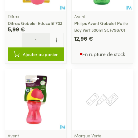
Difrax
Avent
Difrax Gobelet Educatif 703
Philips Avent Gobelet Paille
5,99 €
Boy Vert 300ml SCF798/01
Quantité
12,96 €
En rupture de stock
Ajouter au panier
Avent
Marque Verte