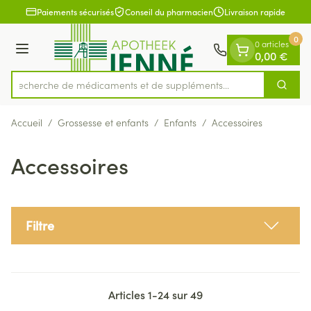
Diapositive 1 de 1
Aller au contenu
Paiements sécurisés
Conseil du pharmacien
Livraison rapide
0
0 articles
Menu
0,00 €
Recherche de médicaments et de
Cherch
Rechercher
Accueil
/
Grossesse et enfants
/
Enfants
/
Accessoires
Accessoires
Filtre
Articles
1
-
24
sur
49