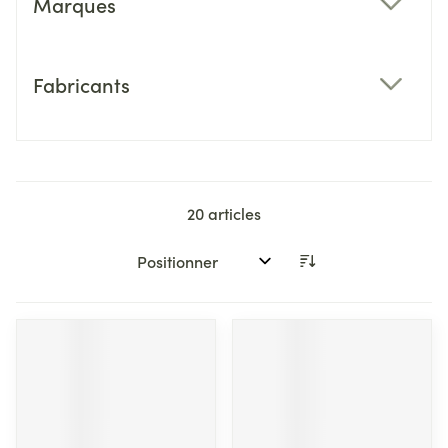
Marques
filter
Fabricants
filter
20
articles
Trier par: