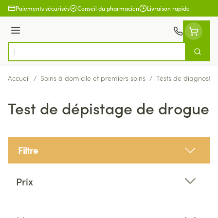
Aller au contenu
Paiements sécurisés
Conseil du pharmacien
Livraison rapide
Menu
Cherch
Rechercher
Accueil
/
Soins à domicile et premiers soins
/
Tests de diagnostic
Test de dépistage de drogue
Filtre
Passer à la liste des produits
Prix
filter