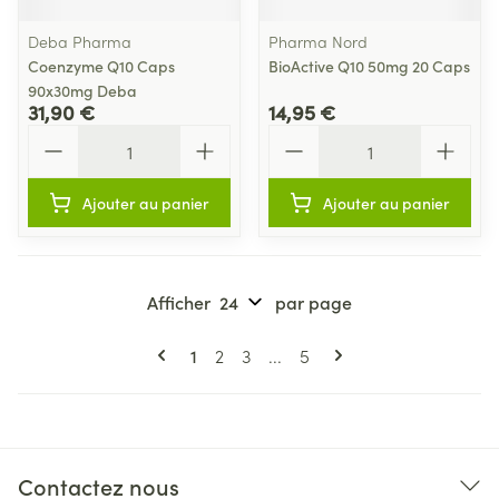
Deba Pharma
Pharma Nord
Coenzyme Q10 Caps
BioActive Q10 50mg 20 Caps
90x30mg Deba
31,90 €
14,95 €
Quantité
Quantité
Ajouter au panier
Ajouter au panier
Afficher
par page
Pages
Vous lisez actuellement la page
Page
Page
Page
1
2
3
...
5
Contactez nous