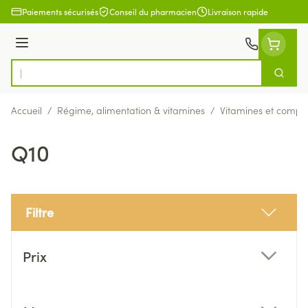
Aller au contenu
Paiements sécurisés
Conseil du pharmacien
Livraison rapide
Menu
Cherch
Rechercher
Accueil
/
Régime, alimentation & vitamines
/
Vitamines et compl
Q10
Filtre
Passer à la liste des produits
Prix
filter