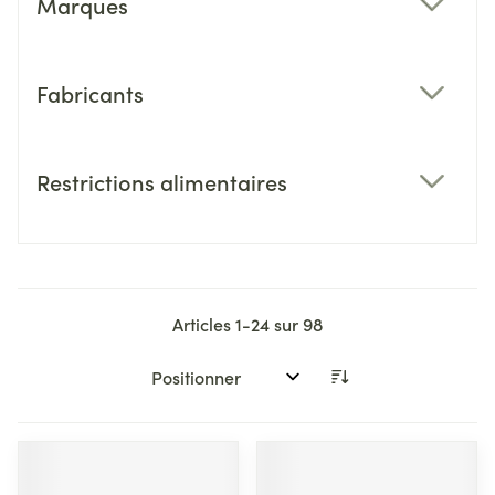
Marques
filter
Fabricants
filter
Restrictions alimentaires
filter
Articles
1
-
24
sur
98
Trier par: