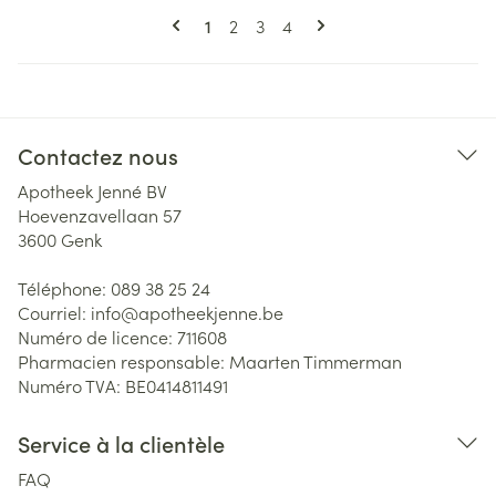
Pages
Vous lisez actuellement la page
Page
Page
Page
1
2
3
4
Contactez nous
Apotheek Jenné BV
Hoevenzavellaan 57
3600
Genk
Téléphone:
089 38 25 24
Courriel:
info@
apotheekjenne.be
Numéro de licence:
711608
Pharmacien responsable:
Maarten Timmerman
Numéro TVA:
BE0414811491
Service à la clientèle
FAQ