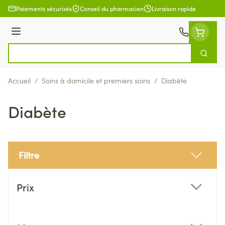
Aller au contenu
Paiements sécurisés
Conseil du pharmacien
Livraison rapide
Menu
Cherch
Rechercher
Accueil
/
Soins à domicile et premiers soins
/
Diabète
Diabète
Filtre
Passer à la liste des produits
Prix
filter