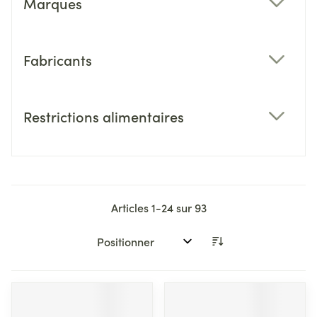
Marques
filter
Fabricants
filter
Restrictions alimentaires
filter
Articles
1
-
24
sur
93
Trier par: