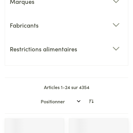
Marques
filter
Fabricants
filter
Restrictions alimentaires
filter
Articles
1
-
24
sur
4354
Trier par: