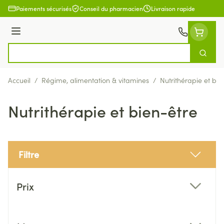
Aller au contenu
Paiements sécurisés
Conseil du pharmacien
Livraison rapide
Menu
Cherch
Rechercher
Accueil
/
Régime, alimentation & vitamines
/
Nutrithérapie et bie
Nutrithérapie et bien-être
Filtre
Passer à la liste des produits
Prix
filter