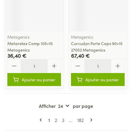
Metagenics
Metagenics
Metarelax Comp 105+15
Curcudyn Forte Caps 90+15
Metagenics
27052 Metagenics
36,40 €
67,40 €
Quantité
Quantité
Ajouter au panier
Ajouter au panier
Afficher
par page
Pages
Vous lisez actuellement la page
Page
Page
Page
1
2
3
...
182