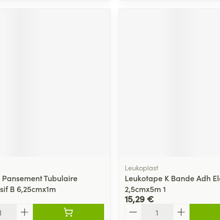
Leukoplast
 Pansement Tubulaire
Leukotape K Bande Adh El
if B 6,25cmx1m
2,5cmx5m 1
15,29 €
Quantité