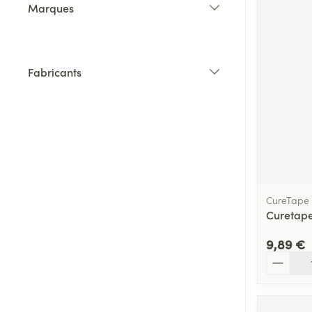
Marques
filter
Fabricants
filter
CureTape
Curetap
9,89 €
Quantité