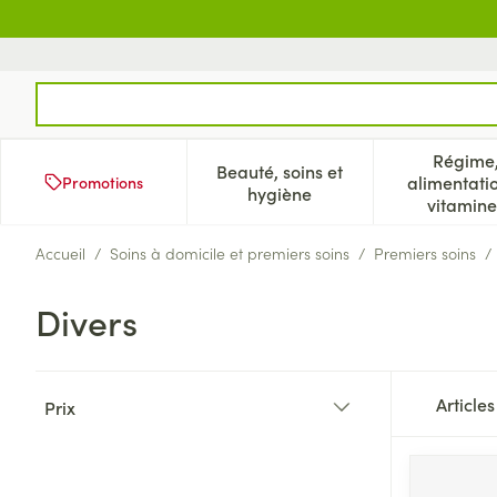
Aller au contenu
Rechercher
Régime
Beauté, soins et
alimentati
Promotions
Afficher le sous-menu pour
Aff
hygiène
vitamine
Accueil
/
Soins à domicile et premiers soins
/
Premiers soins
/
Divers
Passer à la liste des produits
Article
Prix
filter