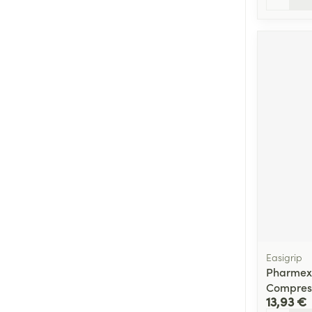
Easigrip
Pharmex
Compress
13,93 €