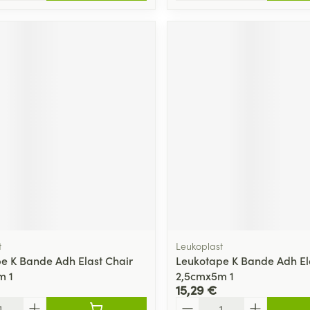
t
Leukoplast
e K Bande Adh Elast Chair
Leukotape K Bande Adh El
m 1
2,5cmx5m 1
15,29 €
Quantité