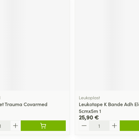
d
Leukoplast
uet Trauma Covarmed
Leukotape K Bande Adh Ela
5cmx5m 1
25,90 €
Quantité