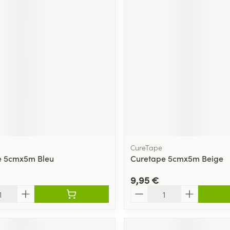
CureTape
e 5cmx5m Bleu
Curetape 5cmx5m Beige
9,95 €
Quantité