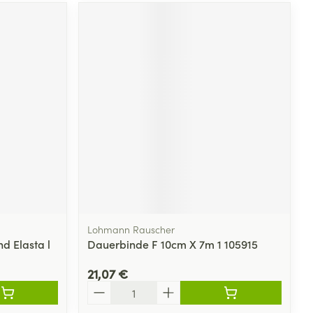
Lohmann Rauscher
d Elasta l
Dauerbinde F 10cm X 7m 1 105915
21,07 €
Quantité