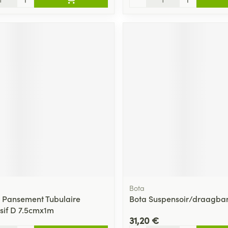
Bota
 Pansement Tubulaire
Bota Suspensoir/draagban
if D 7.5cmx1m
31,20 €