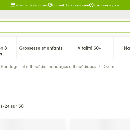
Paiements sécurisés
Conseil du pharmacien
Livraison rapide
,
on &
Grossesse et enfants
Vitalité 50+
Na
 la catégorie Beauté, soins et hygiène
icher le sous-menu pour la catégorie Régime, alimentation & 
Afficher le sous-menu pour la catégorie Gr
Afficher le sous-me
s
Bandages et orthopédie: bandages orthopédiques
/
Divers
s
1
-
24
sur
50