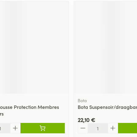
Bota
ousse Protection Membres
Bota Suspensoir/draagban
rs
22,10 €
Quantité