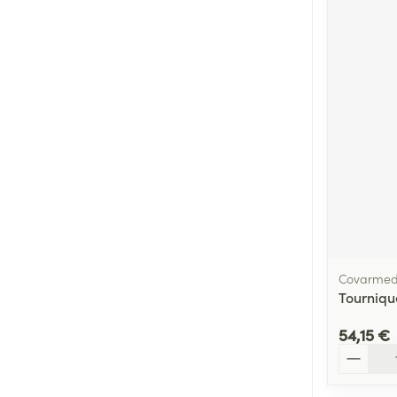
Covarme
Tourniq
54,15 €
Quantité