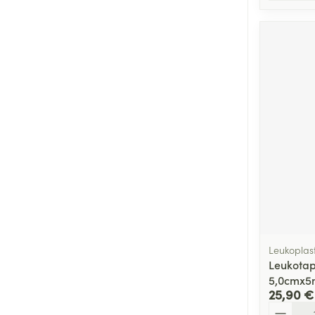
Leukoplas
Leukotap
5,0cmx5
25,90 €
Quantité