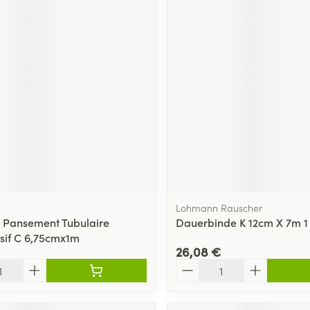
Lohmann Rauscher
 Pansement Tubulaire
Dauerbinde K 12cm X 7m 1
if C 6,75cmx1m
26,08 €
Quantité