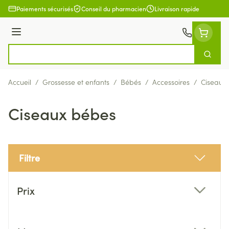
Aller au contenu
Paiements sécurisés
Conseil du pharmacien
Livraison rapide
Menu
Cherch
Rechercher
Accueil
/
Grossesse et enfants
/
Bébés
/
Accessoires
/
Ciseaux
Ciseaux bébes
Filtre
Passer à la liste des produits
Prix
filter