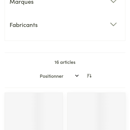
Marques
filter
Fabricants
filter
16
articles
Trier par: