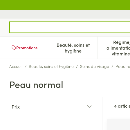
Aller au contenu
Rechercher
Régime
Beauté, soins et
alimentati
Promotions
Afficher le sous-menu pour
Aff
hygiène
vitamine
Accueil
/
Beauté, soins et hygiène
/
Soins du visage
/
Peau n
Peau normal
Passer à la liste des produits
4
articl
Prix
filter