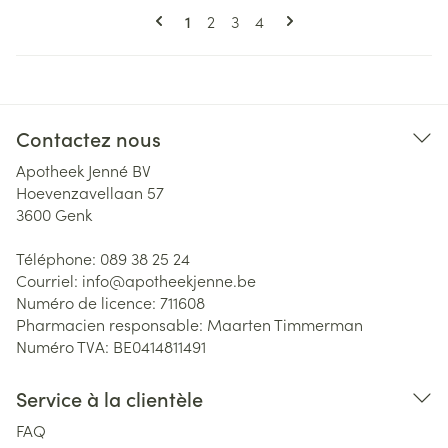
Pages
Vous lisez actuellement la page
Page
Page
Page
1
2
3
4
Contactez nous
Apotheek Jenné BV
Hoevenzavellaan 57
3600
Genk
Téléphone:
089 38 25 24
Courriel:
info@
apotheekjenne.be
Numéro de licence:
711608
Pharmacien responsable:
Maarten Timmerman
Numéro TVA:
BE0414811491
Service à la clientèle
FAQ