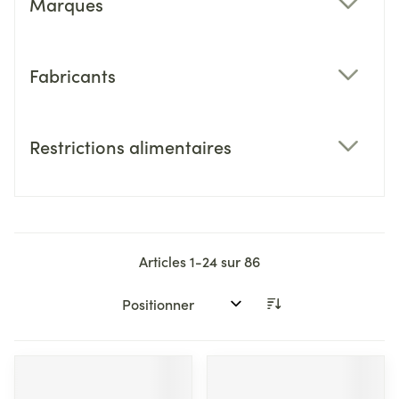
Marques
filter
Fabricants
filter
Restrictions alimentaires
filter
Articles
1
-
24
sur
86
Trier par: