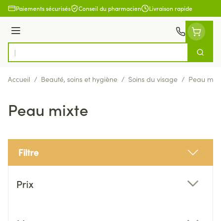
Aller au contenu
Paiements sécurisés
Conseil du pharmacien
Livraison rapide
Menu
Cherch
Rechercher
Accueil
/
Beauté, soins et hygiène
/
Soins du visage
/
Peau mixt
Peau mixte
Filtre
Passer à la liste des produits
Prix
filter