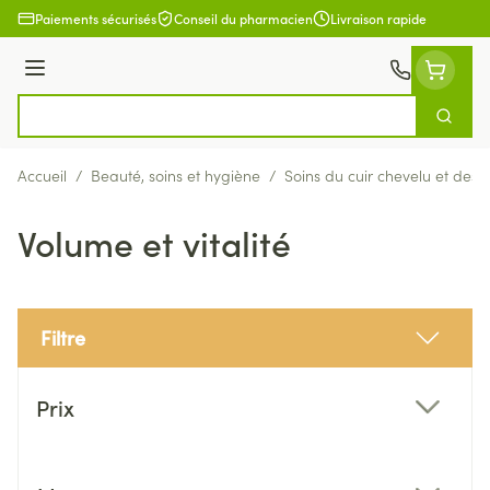
Aller au contenu
Paiements sécurisés
Conseil du pharmacien
Livraison rapide
Menu
Cherch
Rechercher
Accueil
/
Beauté, soins et hygiène
/
Soins du cuir chevelu et des
Volume et vitalité
Filtre
Passer à la liste des produits
Prix
filter