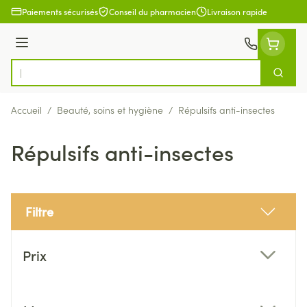
Aller au contenu
Paiements sécurisés
Conseil du pharmacien
Livraison rapide
Menu
Cherch
Rechercher
Accueil
/
Beauté, soins et hygiène
/
Répulsifs anti-insectes
Répulsifs anti-insectes
Filtre
Passer à la liste des produits
Prix
filter