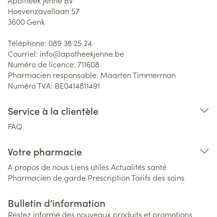
Apotheek Jenné BV
Hoevenzavellaan 57
3600
Genk
Téléphone:
089 38 25 24
Courriel:
info@
apotheekjenne.be
Numéro de licence:
711608
Pharmacien responsable:
Maarten Timmerman
Numéro TVA:
BE0414811491
Service à la clientèle
FAQ
Votre pharmacie
A propos de nous
Liens utiles
Actualités santé
Pharmacien de garde
Prescription
Tarifs des soins
Bulletin d’information
Restez informé des nouveaux produits et promotions