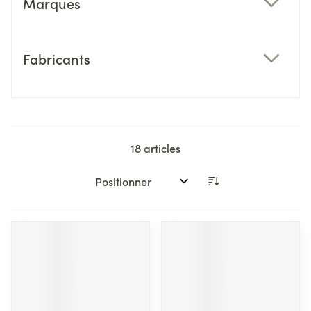
Marques
filter
Fabricants
filter
18
articles
Trier par: