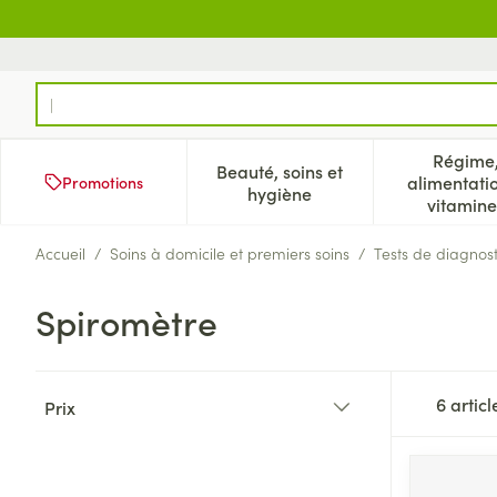
Aller au contenu
Rechercher
Régime
Beauté, soins et
alimentati
Promotions
Afficher le sous-menu pour
Aff
hygiène
vitamine
Accueil
/
Soins à domicile et premiers soins
/
Tests de diagnost
Spiromètre
Passer à la liste des produits
6
articl
Prix
filter