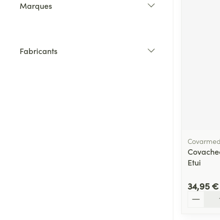
Marques
filter
Fabricants
filter
Covarme
Covachec
Etui
34,95 €
Quantité