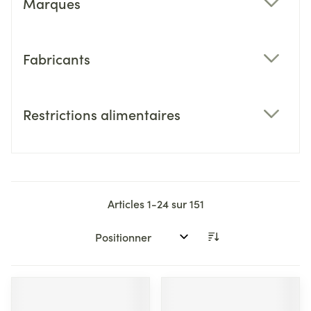
Marques
filter
Fabricants
filter
Restrictions alimentaires
filter
Articles
1
-
24
sur
151
Trier par: