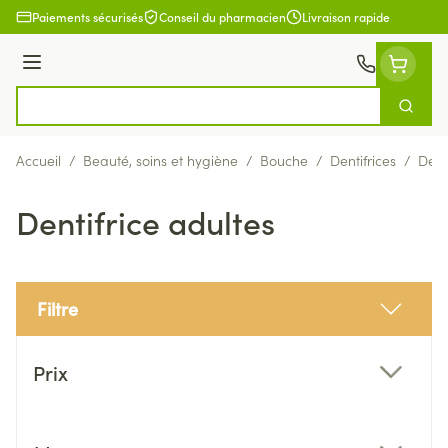
Aller au contenu
Paiements sécurisés
Conseil du pharmacien
Livraison rapide
Menu
Cherch
Rechercher
Accueil
/
Beauté, soins et hygiène
/
Bouche
/
Dentifrices
/
Dent
Dentifrice adultes
Filtre
Passer à la liste des produits
Prix
filter