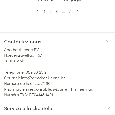
Pages
Vous lisez actuellement la page
Page
Page
Page
1
2
3
...
7
Contactez nous
Apotheek Jenné BV
Hoevenzavellaan 57
3600
Genk
Téléphone:
089 38 25 24
Courriel:
info@
apotheekjenne.be
Numéro de licence:
711608
Pharmacien responsable:
Maarten Timmerman
Numéro TVA:
BE0414811491
Service à la clientèle