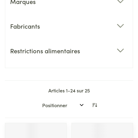
Marques
filter
Fabricants
filter
Restrictions alimentaires
filter
Articles
1
-
24
sur
25
Trier par: