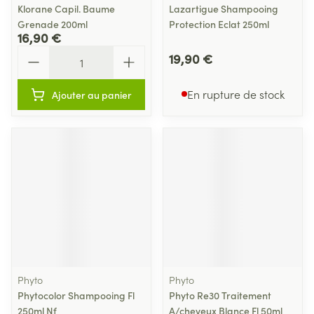
Klorane Capil. Baume
Lazartigue Shampooing
Grenade 200ml
Protection Eclat 250ml
16,90 €
Quantité
19,90 €
En rupture de stock
Ajouter au panier
Phyto
Phyto
Phytocolor Shampooing Fl
Phyto Re30 Traitement
250ml Nf
A/cheveux Blance Fl 50ml