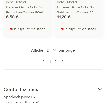
René Furterer
René Furterer
Furterer Okara Color Sh
Furterer Okara Color Soin
Protection Couleur 50ml
Sublimateur Couleur150ml
6,50 €
21,70 €
En rupture de stock
En rupture de stock
Afficher
par page
Pages
Vous lisez actuellement la page
Page
1
2
Contactez nous
Apotheek Jenné BV
Hoevenzavellaan 57