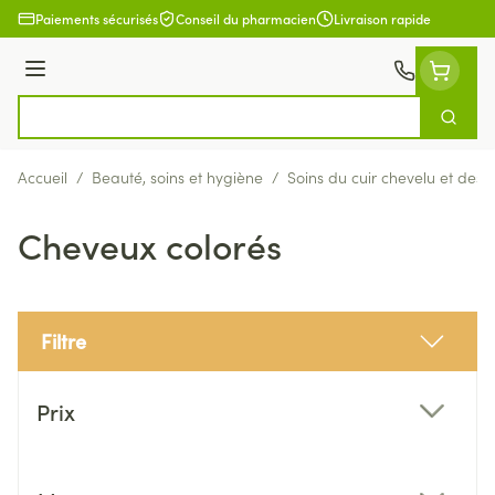
Aller au contenu
Paiements sécurisés
Conseil du pharmacien
Livraison rapide
Menu
Cherch
Rechercher
Accueil
/
Beauté, soins et hygiène
/
Soins du cuir chevelu et des
Cheveux colorés
Filtre
Passer à la liste des produits
Prix
filter