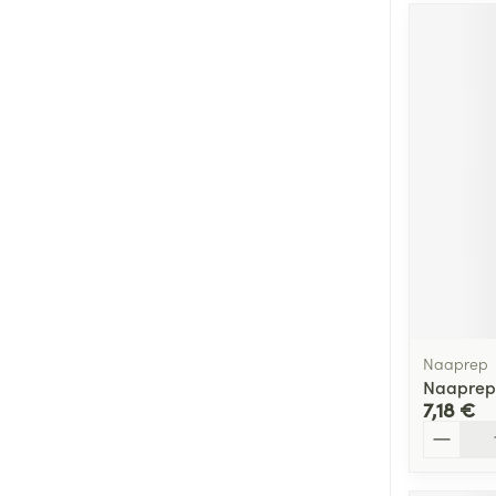
Naaprep
Naaprep
7,18 €
Quantité