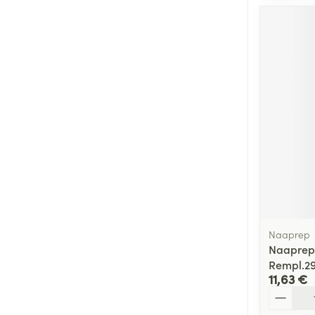
Naaprep
Naaprep
Rempl.2
11,63 €
Quantité