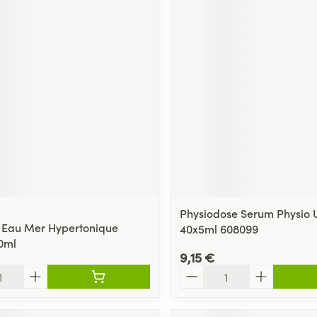
Physiodose Serum Physio 
 Eau Mer Hypertonique
40x5ml 608099
0ml
9,15 €
Quantité