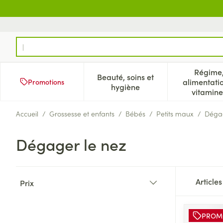
Aller au contenu
Rechercher
Régime
Beauté, soins et
alimentati
Promotions
Afficher le sous-menu pour
Aff
hygiène
vitamine
Accueil
/
Grossesse et enfants
/
Bébés
/
Petits maux
/
Dégag
Dégager le nez
Passer à la liste des produits
Article
Prix
filter
PROM