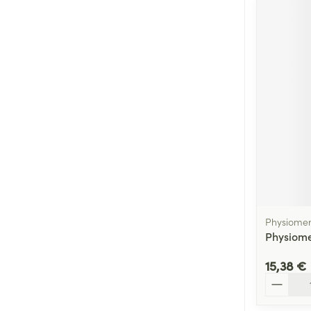
Physiome
Physiom
15,38 €
Quantité