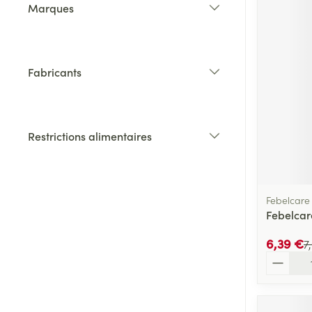
Marques
filter
Fabricants
filter
Restrictions alimentaires
filter
Febelcare
Febelcar
6,39 €
7
Quantité