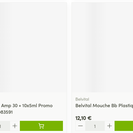
Belvital
 Amp 30 + 10x5ml Promo
Belvital Mouche Bb Plasti
983591
12,10 €
Quantité