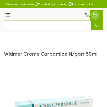
Aller au contenu
Paiements sécurisés
Conseil du pharmacien
Livraison rapide
Menu
Cherch
Rechercher
Widmer Creme Carbamide N/parf 50ml