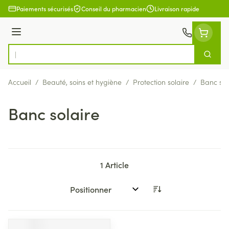
Aller au contenu
Paiements sécurisés
Conseil du pharmacien
Livraison rapide
Menu
Cherch
Rechercher
Accueil
/
Beauté, soins et hygiène
/
Protection solaire
/
Banc sol
Banc solaire
1
Article
Trier par: