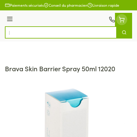
Aller au contenu
Paiements sécurisés
Conseil du pharmacien
Livraison rapide
Menu
Cherch
Rechercher
Brava Skin Barrier Spray 50ml 12020