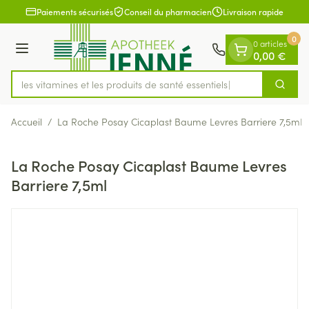
Diapositive 1 de 1
Aller au contenu
Paiements sécurisés
Conseil du pharmacien
Livraison rapide
0
0 articles
Menu
0,00 €
rez les vitamines et les produits de santé essentiels
Cherch
Rechercher
Accueil
/
La Roche Posay Cicaplast Baume Levres Barriere 7,5ml
La Roche Posay Cicaplast Baume Levres
Barriere 7,5ml