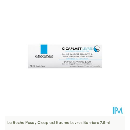
Longueur
98 mm
Profondeur
22 mm
Quantité Du
7.5
Paquet
Température ambiante (15°C -
Préservation
25°C)
La Roche Posay Cicaplast Baume Levres Barriere 7,5ml