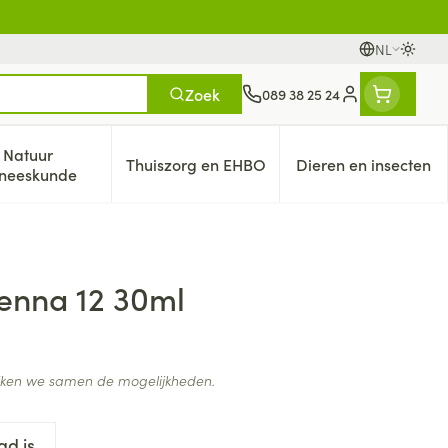
NL
Oversc
Talen
Zoek
089 38 25 24
Klant menu
Natuur
Thuiszorg en EHBO
Dieren en insecten
eren categorie
italiteit 50+ categorie
Toon submenu voor Natuur geneeskunde categorie
Toon submenu voor Thuiszorg en 
Toon submen
neeskunde
ienna 12 30ml
ijken we samen de mogelijkheden.
ad is