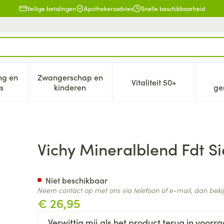
Veilige betalingen
Apothekersadvies
Snelle beschikbaarheid
ng en
Zwangerschap en
Vitaliteit 50+
eid, verzorging en hygiëne categorie
n submenu voor Dieet, voeding en vitamines categorie
Toon submenu voor Zwangerschap en kind
Toon submenu voor V
s
kinderen
ge
na 12 30ml
Vichy Mineralblend Fdt S
Niet beschikbaar
Neem contact op met ons via telefoon of e-mail, dan bek
€ 26,95
Verwittig mij als het product terug in voorra