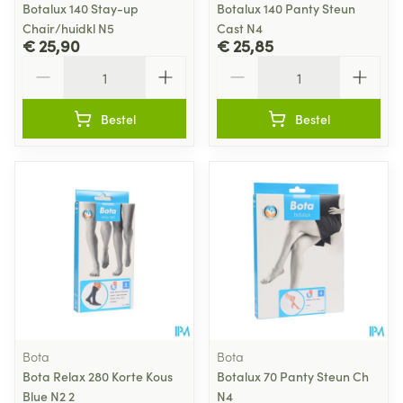
Botalux 140 Stay-up
Botalux 140 Panty Steun
Chair/huidkl N5
Cast N4
€ 25,90
€ 25,85
Aantal
Aantal
Bestel
Bestel
Bota
Bota
Bota Relax 280 Korte Kous
Botalux 70 Panty Steun Ch
Blue N2 2
N4