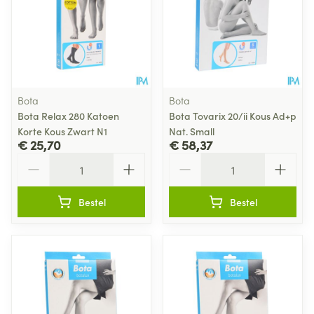
Bota
Bota
Bota Relax 280 Katoen
Bota Tovarix 20/ii Kous Ad+p
Korte Kous Zwart N1
Nat. Small
€ 25,70
€ 58,37
Aantal
Aantal
Bestel
Bestel