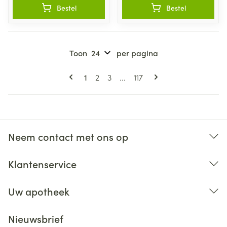
Bestel
Bestel
Toon
per pagina
Pagina's
U lees momenteel pagina
Pagina
Pagina
Pagina
1
2
3
...
117
Neem contact met ons op
Klantenservice
Uw apotheek
Nieuwsbrief