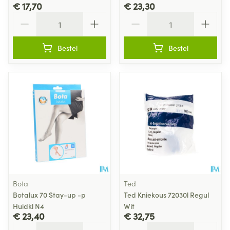
€ 17,70
€ 23,30
Aantal
Aantal
Bestel
Bestel
Bota
Ted
Botalux 70 Stay-up -p
Ted Kniekous 72030l Regul
Huidkl N4
Wit
€ 23,40
€ 32,75
Aantal
Aantal