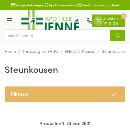
Dia 1 van 1
Ga naar de inhoud
Veilige betalingen
Apothekersadvies
Snelle beschikbaarheid
0
0 artikelen
Menu
€ 0,00
Zoek
Product, merk, categorie...
Home
/
Thuiszorg en EHBO
/
EHBO
/
Kousen
/
Steunkousen
Steunkousen
Filteren
Producten
1
-
24
van
2801