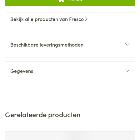
Bekijk alle producten van Fresco
Beschikbare leveringsmethoden
Gegevens
Gerelateerde producten
Navigeren door de elementen van de carrousel is mogelijk m
Druk om carrousel over te slaan
Druk op om naar carrouselnavigatie te gaan