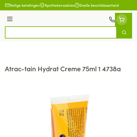
Ga naar de inhoud
Veilige betalingen
Apothekersadvies
Snelle beschikbaarheid
Menu
Zoek
Product, merk, categorie...
Atrac-tain Hydrat Creme 75ml 1 4738a