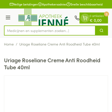
Dia 1 van 1
Ga naar de inhoud
Veilige betalingen
Apothekersadvies
Snelle beschikbaarheid
0
0 artikelen
Menu
€ 0,00
Medicijnen en supplementen zoeken...
Zoek
Product, merk, categorie...
Home
/
Uriage Roseliane Creme Anti Roodheid Tube 40ml
Uriage Roseliane Creme Anti Roodheid
Tube 40ml