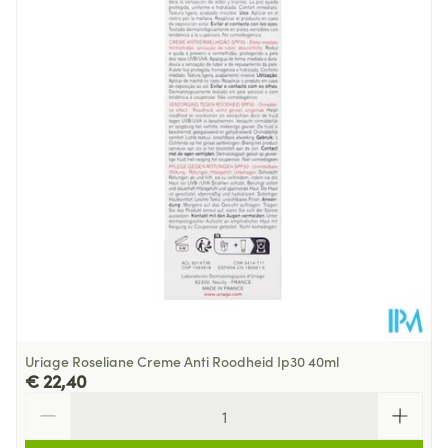
Diepte
43 mm
Hoeveelheid
40
Verpakking
Behoud
Kamertemperatuur (15°C - 25°C)
Uriage Roseliane Creme Anti Roodheid Ip30 40ml
€ 22,40
Aantal