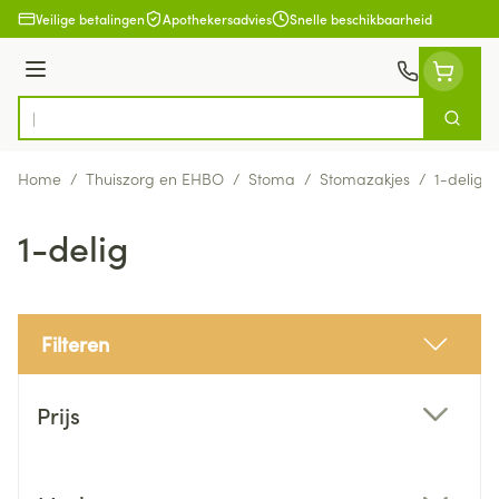
Ga naar de inhoud
Veilige betalingen
Apothekersadvies
Snelle beschikbaarheid
Menu
Zoek
Product, merk, categorie...
Home
/
Thuiszorg en EHBO
/
Stoma
/
Stomazakjes
/
1-delig
1-delig
Filteren
Doorgaan naar productlijst
Prijs
filter