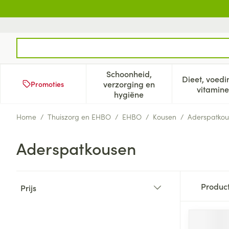
Ga naar de inhoud
Product, merk, categorie...
Schoonheid,
Dieet, voedi
verzorging en
Promoties
Toon submenu voor Schoonh
Too
vitamine
hygiëne
Home
/
Thuiszorg en EHBO
/
EHBO
/
Kousen
/
Aderspatkou
Aderspatkousen
Doorgaan naar productlijst
Produc
Prijs
filter