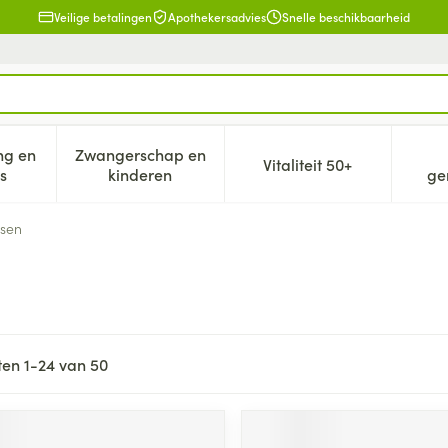
Veilige betalingen
Apothekersadvies
Snelle beschikbaarheid
ng en
Zwangerschap en
Vitaliteit 50+
eid, verzorging en hygiëne categorie
n submenu voor Dieet, voeding en vitamines categorie
Toon submenu voor Zwangerschap en kind
Toon submenu voor V
s
kinderen
ge
sen
ten
1
-
24
van
50