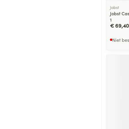
Jobst
Jobst Ca
1
€ 69,40
Niet be