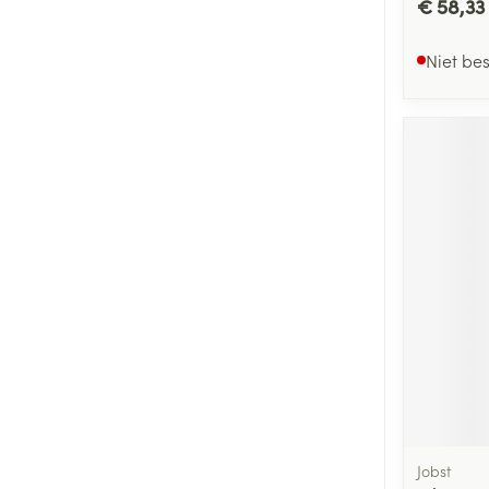
€ 58,33
Niet be
Jobst