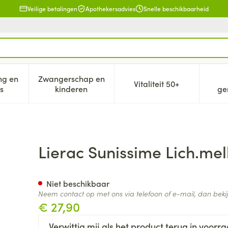
Veilige betalingen
Apothekersadvies
Snelle beschikbaarheid
ng en
Zwangerschap en
Vitaliteit 50+
eid, verzorging en hygiëne categorie
n submenu voor Dieet, voeding en vitamines categorie
Toon submenu voor Zwangerschap en kind
Toon submenu voor V
s
kinderen
ge
 Ip50 Beschermend 150ml
Lierac Sunissime Lich.me
Niet beschikbaar
Neem contact op met ons via telefoon of e-mail, dan bek
€ 27,90
Verwittig mij als het product terug in voorra