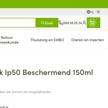
NL
Oversc
Talen
Zoek
089 38 25 24
Klant menu
Natuur
Thuiszorg en EHBO
Dieren en insecten
eren categorie
italiteit 50+ categorie
Toon submenu voor Natuur geneeskunde categorie
Toon submenu voor Thuiszorg en 
Toon submen
neeskunde
lk Ip50 Beschermend 150ml
ijken we samen de mogelijkheden.
ad is