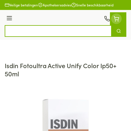
Ga naar de inhoud
Veilige betalingen
Apothekersadvies
Snelle beschikbaarheid
Menu
Zoek
Product, merk, categorie...
Isdin Fotoultra Active Unify Color Ip50+
50ml