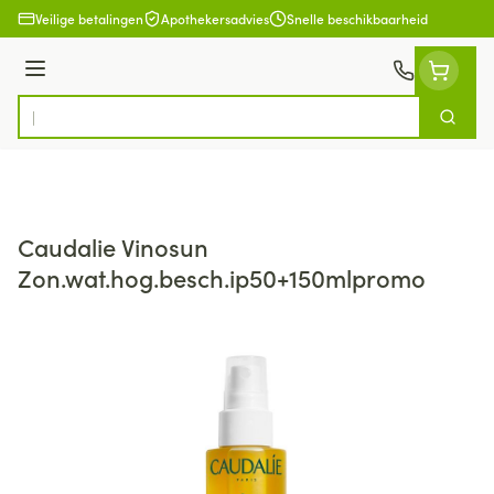
Ga naar de inhoud
Veilige betalingen
Apothekersadvies
Snelle beschikbaarheid
Menu
Zoek
Product, merk, categorie...
Caudalie Vinosun
Zon.wat.hog.besch.ip50+150mlpromo