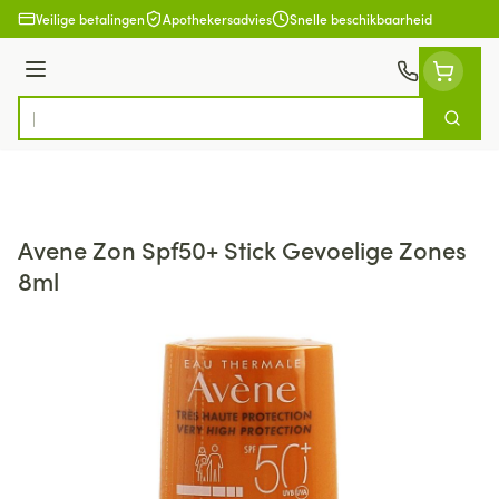
Ga naar de inhoud
Veilige betalingen
Apothekersadvies
Snelle beschikbaarheid
Menu
Zoek
Product, merk, categorie...
Avene Zon Spf50+ Stick Gevoelige Zones
8ml