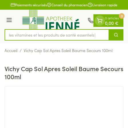
Diapositive 1 de 1
Aller au contenu
Paiements sécurisés
Conseil du pharmacien
Livraison rapide
0
0 articles
Menu
0,00 €
rez les vitamines et les produits de santé essentiels
Cherch
Rechercher
Accueil
/
Vichy Cap Sol Apres Soleil Baume Secours 100ml
Vichy Cap Sol Apres Soleil Baume Secours
100ml