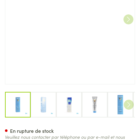
View larger image
View larger image
View larger image
View larger image
View lar
Vichy Cap Sol Apres Soleil B
En rupture de stock
Veuillez nous contacter par téléphone ou par e-mail et nous