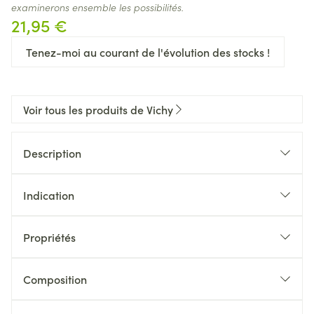
examinerons ensemble les possibilités.
21,95 €
Tenez-moi au courant de l'évolution des stocks !
Voir tous les produits de Vichy
Description
Indication
Propriétés
Sans paraben.
Formule hypoallergénique.
Composition
Testée sur peaux sensibles sous contrôle