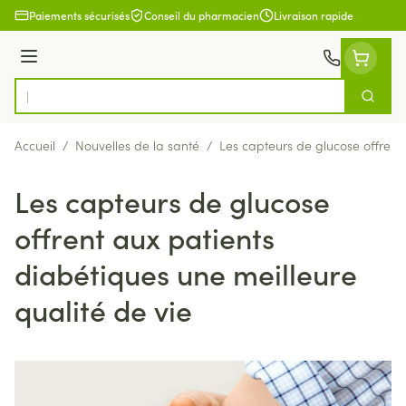
Aller au contenu
Paiements sécurisés
Conseil du pharmacien
Livraison rapide
Menu
Cherch
Rechercher
Accueil
/
Nouvelles de la santé
/
Les capteurs de glucose offrent 
Les capteurs de glucose
offrent aux patients
diabétiques une meilleure
qualité de vie