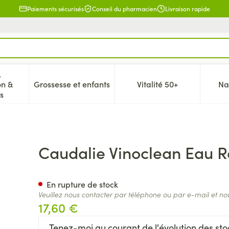
Paiements sécurisés
Conseil du pharmacien
Livraison rapide
,
on &
Grossesse et enfants
Vitalité 50+
Na
 la catégorie Beauté, soins et hygiène
icher le sous-menu pour la catégorie Régime, alimentation & 
Afficher le sous-menu pour la catégorie Gr
Afficher le sous-me
s
in Micell. Demaq. 200ml
Caudalie Vinoclean Eau R
En rupture de stock
Veuillez nous contacter par téléphone ou par e-mail et no
17,60 €
Tenez-moi au courant de l'évolution des stoc