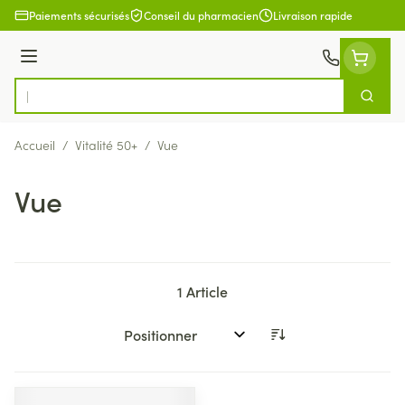
Aller au contenu
Paiements sécurisés
Conseil du pharmacien
Livraison rapide
Menu
Cherch
Rechercher
Accueil
/
Vitalité 50+
/
Vue
Vue
1
Article
Trier par: