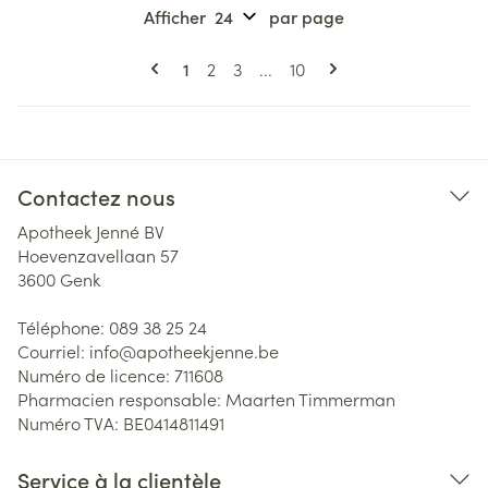
Afficher
par page
Pages
Vous lisez actuellement la page
Page
Page
Page
1
2
3
...
10
Contactez nous
Apotheek Jenné BV
Hoevenzavellaan 57
3600
Genk
Téléphone:
089 38 25 24
Courriel:
info@
apotheekjenne.be
Numéro de licence:
711608
Pharmacien responsable:
Maarten Timmerman
Numéro TVA:
BE0414811491
Service à la clientèle