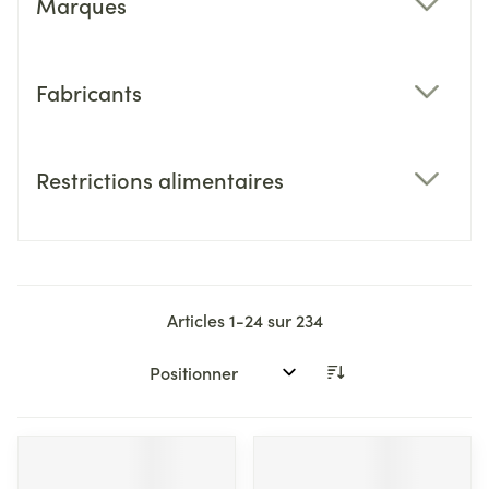
Marques
filter
Fabricants
filter
Restrictions alimentaires
filter
Articles
1
-
24
sur
234
Trier par: