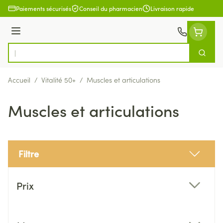
Aller au contenu
Paiements sécurisés
Conseil du pharmacien
Livraison rapide
Menu
Cherch
Rechercher
Accueil
/
Vitalité 50+
/
Muscles et articulations
Muscles et articulations
Filtre
Passer à la liste des produits
Prix
filter