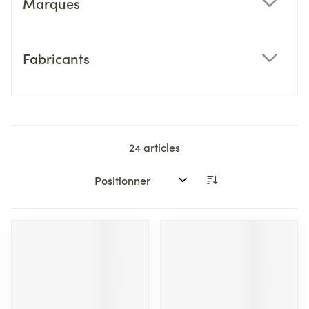
Marques
filter
Fabricants
filter
24
articles
Trier par: