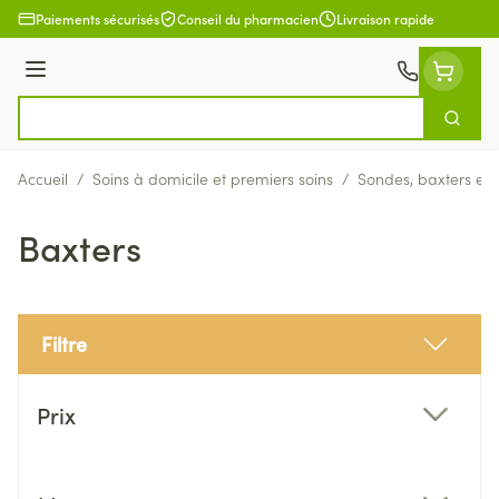
Aller au contenu
Paiements sécurisés
Conseil du pharmacien
Livraison rapide
Menu
Cherch
Rechercher
Accueil
/
Soins à domicile et premiers soins
/
Sondes, baxters et 
Baxters
Filtre
Passer à la liste des produits
Prix
filter