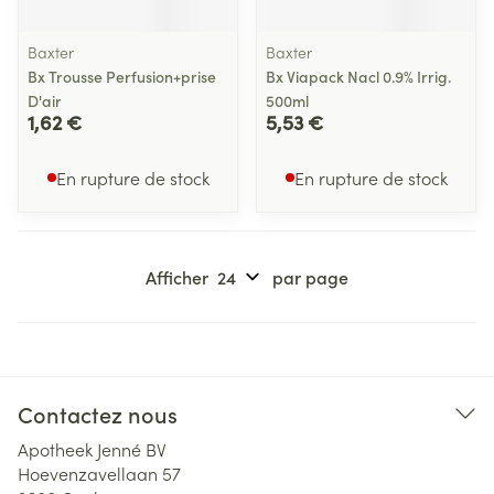
Baxter
Baxter
Bx Trousse Perfusion+prise
Bx Viapack Nacl 0.9% Irrig.
D'air
500ml
1,62 €
5,53 €
En rupture de stock
En rupture de stock
Afficher
par page
Contactez nous
Apotheek Jenné BV
Hoevenzavellaan 57