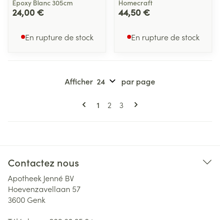
Epoxy Blanc 305cm
Homecraft
24,00 €
44,50 €
En rupture de stock
En rupture de stock
Afficher
par page
Pages
Vous lisez actuellement la page
Page
Page
1
2
3
Contactez nous
Apotheek Jenné BV
Hoevenzavellaan 57
3600
Genk