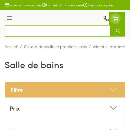
Aller au contenu
Paiements sécurisés
Conseil du pharmacien
Livraison rapide
Menu
Cherch
Rechercher
Accueil
/
Soins à domicile et premiers soins
/
Matériel paramédic
Salle de bains
Filtre
Passer à la liste des produits
Prix
filter