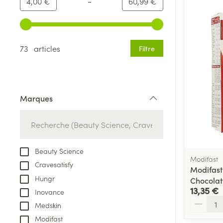
-
Valeur minimale
Valeur maximale
4,00 €
60,99 €
Utilisez les touches fléchées gauche et droite pour ajust
73 articles
Filtre
Marques
filter
Beauty Science
Modifast
Cravesatisfy
Modifast
Hungr
Chocolat
13,35 €
Inovance
Quantité
Medskin
Modifast