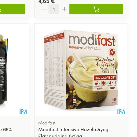
4,65 €
Quantité
Modifast
e 65%
Modifast Intensive Hazeln.&yog.
Flav.pudding 8x52g