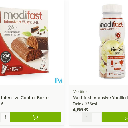
er les valeurs minimales et maximales du prix.
Modifast
 Intensive Control Barre
Modifast Intensive Vanilla
 6
Drink 236ml
4,65 €
Quantité