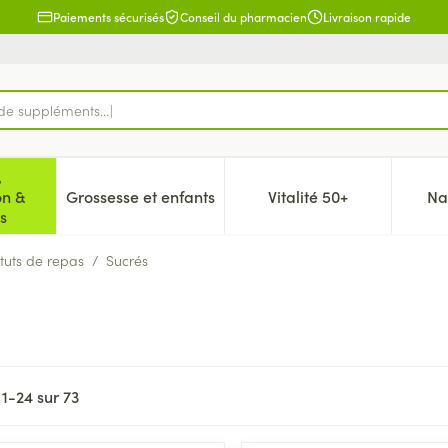
Paiements sécurisés
Conseil du pharmacien
Livraison rapide
,
on &
Grossesse et enfants
Vitalité 50+
Na
 la catégorie Beauté, soins et hygiène
icher le sous-menu pour la catégorie Régime, alimentation & 
Afficher le sous-menu pour la catégorie Gr
Afficher le sous-me
s
ituts de repas
/
Sucrés
s
1
-
24
sur
73