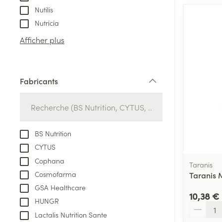
Nutilis
Nutricia
Afficher plus
Fabricants
filter
BS Nutrition
CYTUS
Cophana
Taranis
Cosmofarma
Taranis 
GSA Healthcare
10,38 €
HUNGR
Quantité
Lactalis Nutrition Sante