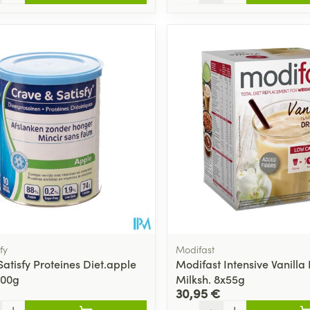
fy
Modifast
atisfy Proteines Diet.apple
Modifast Intensive Vanilla
200g
Milksh. 8x55g
30,95 €
Quantité