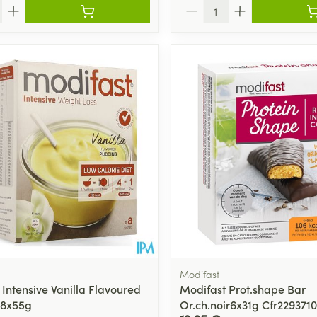
Quantité
Modifast
 Intensive Vanilla Flavoured
Modifast Prot.shape Bar
 8x55g
Or.ch.noir6x31g Cfr2293710