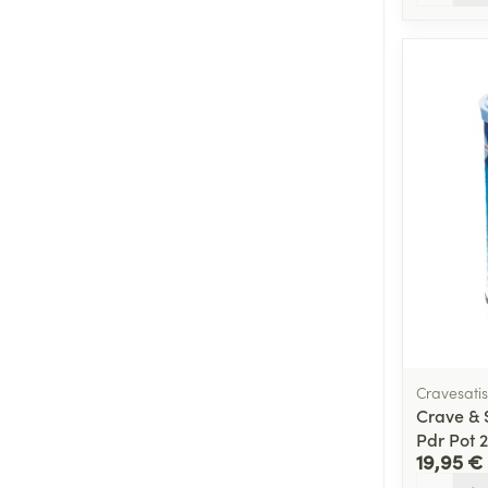
Cravesatis
Crave & S
Pdr Pot 
19,95 €
Quantité