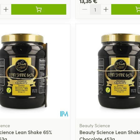
13,35 €
Quantité
ience
Beauty Science
cience Lean Shake 65%
Beauty Science Lean Shak
453g
Chocolate 453g