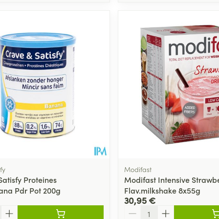
fy
Modifast
atisfy Proteines
Modifast Intensive Strawb
ana Pdr Pot 200g
Flav.milkshake 8x55g
30,95 €
Quantité