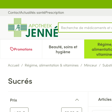
Aller au contenu
Diapositive 1 de 1
Contact
Actualités santé
Prescription
Recherche de médicaments e
Rechercher
Régime
Beauté, soins et
alimentati
Promotions
Afficher le sous-menu pour
Aff
hygiène
vitamine
Accueil
/
Régime, alimentation & vitamines
/
Minceur
/
Subst
Sucrés
Passer à la liste des produits
Article
Prix
filter