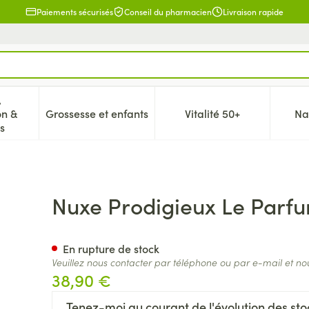
Paiements sécurisés
Conseil du pharmacien
Livraison rapide
,
on &
Grossesse et enfants
Vitalité 50+
Na
 la catégorie Beauté, soins et hygiène
icher le sous-menu pour la catégorie Régime, alimentation & 
Afficher le sous-menu pour la catégorie Gr
Afficher le sous-me
s
Edp Vapo 30ml
Nuxe Prodigieux Le Parf
En rupture de stock
Veuillez nous contacter par téléphone ou par e-mail et no
38,90 €
Tenez-moi au courant de l'évolution des stoc