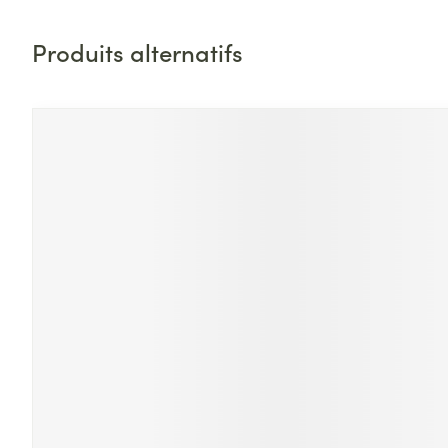
Produits alternatifs
Appuyez sur cette touche pour accéder à la navigat
Il est possible de naviguer entre les éléments du carrouse
Appuyer sur pour sauter le carrousel