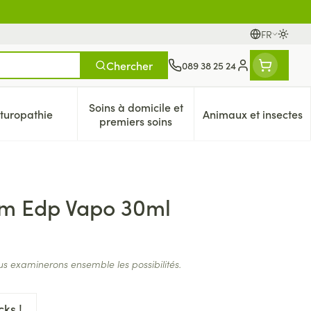
FR
Passer
Langues
Chercher
089 38 25 24
Menu client
Soins à domicile et
turopathie
Animaux et insectes
vitamines
ossesse et enfants
nu pour la catégorie Vitalité 50+
Afficher le sous-menu pour la catégorie Naturopathie
Afficher le sous-menu pour la caté
Afficher le
premiers soins
um Edp Vapo 30ml
us examinerons ensemble les possibilités.
ks !