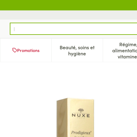
Aller au contenu
Rechercher
Régime
Beauté, soins et
alimentati
Promotions
Afficher le sous-menu pour
Aff
hygiène
vitamine
Nuxe Prodigieux Le Parfum 