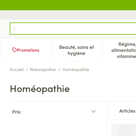
Aller au contenu
Rechercher
Régime
Beauté, soins et
alimentati
Promotions
Afficher le sous-menu pour
Aff
hygiène
vitamine
Accueil
/
Naturopathie
/
Homéopathie
Homéopathie
Passer à la liste des produits
Article
Prix
filter