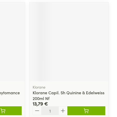
Klorane
hytomance
Klorane Capil. Sh Quinine & Edelweiss
200ml Nf
13,79 €
Quantité