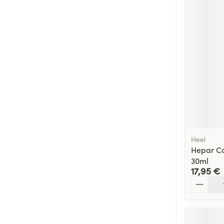
Heel
Hepar Co
30ml
17,95 €
Quantité