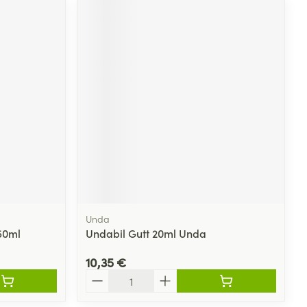
Unda
50ml
Undabil Gutt 20ml Unda
10,35 €
Quantité