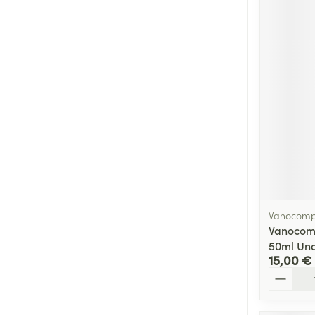
Vanocomp
Vanocomp
50ml Un
15,00 €
Quantité