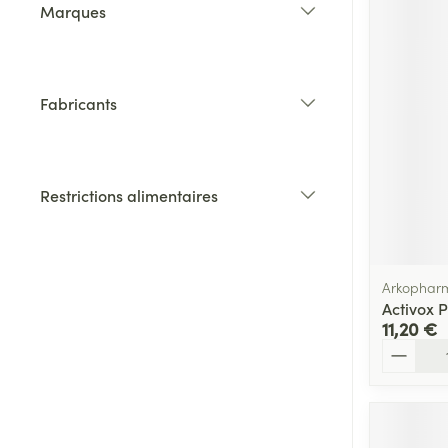
Marques
filter
Fabricants
filter
Restrictions alimentaires
filter
Arkophar
Activox 
11,20 €
Quantité