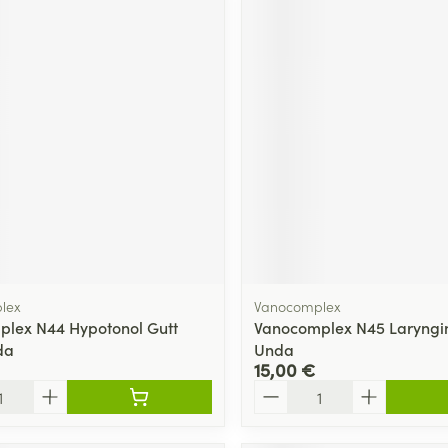
lex
Vanocomplex
lex N44 Hypotonol Gutt
Vanocomplex N45 Laryngin
da
Unda
15,00 €
Quantité