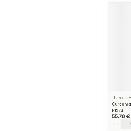
Therascie
Curcuma
Pt273
55,70 €
Quantité