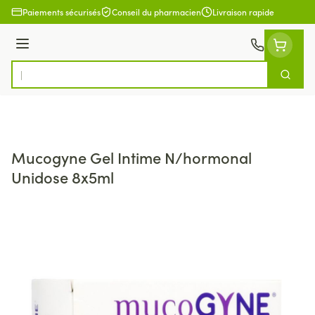
Aller au contenu
Paiements sécurisés
Conseil du pharmacien
Livraison rapide
Menu
Cherch
Rechercher
Mucogyne Gel Intime N/hormonal
Unidose 8x5ml