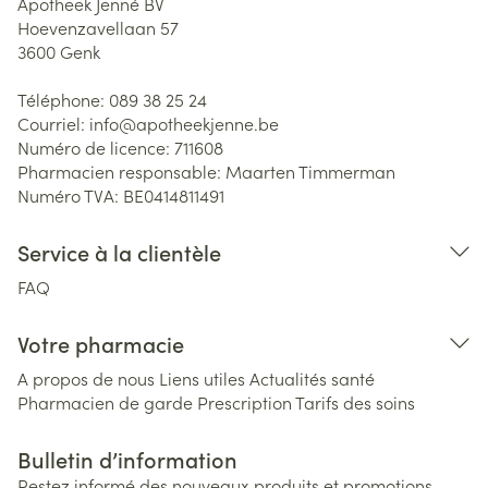
Apotheek Jenné BV
Hoevenzavellaan 57
3600
Genk
Téléphone:
089 38 25 24
Courriel:
info@
apotheekjenne.be
Numéro de licence:
711608
Pharmacien responsable:
Maarten Timmerman
Numéro TVA:
BE0414811491
Service à la clientèle
FAQ
Votre pharmacie
A propos de nous
Liens utiles
Actualités santé
Pharmacien de garde
Prescription
Tarifs des soins
Bulletin d’information
Restez informé des nouveaux produits et promotions