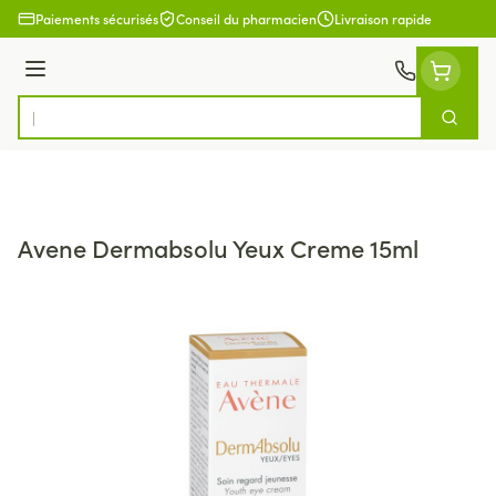
Aller au contenu
Paiements sécurisés
Conseil du pharmacien
Livraison rapide
Menu
Cherch
Rechercher
Avene Dermabsolu Yeux Creme 15ml