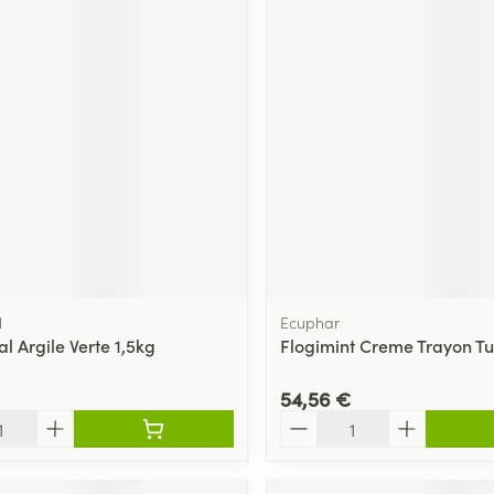
l
Ecuphar
l Argile Verte 1,5kg
Flogimint Creme Trayon T
54,56 €
Quantité