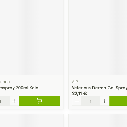
inaria
AiP
mspray 200ml Kela
Veterinus Derma Gel Spra
22,11 €
Quantité