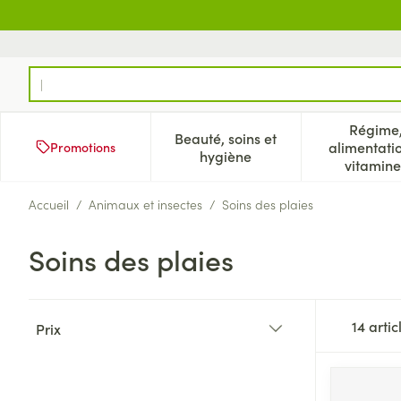
Aller au contenu
Rechercher
Régime
Beauté, soins et
alimentati
Promotions
Afficher le sous-menu pour
Aff
hygiène
vitamine
Accueil
/
Animaux et insectes
/
Soins des plaies
Soins des plaies
Passer à la liste des produits
14
artic
Prix
filter