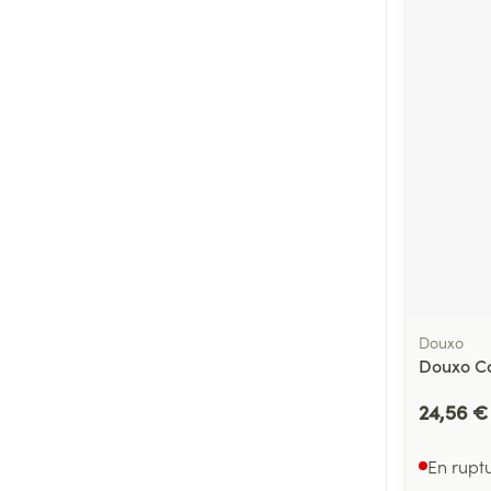
Douxo
Douxo Ca
24,56 €
En rupt