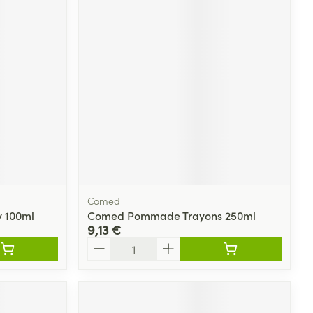
Comed
y 100ml
Comed Pommade Trayons 250ml
9,13 €
Quantité