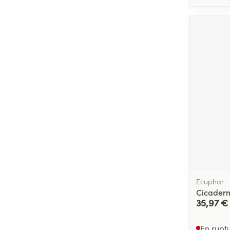
Ecuphar
Cicader
35,97 €
En rupt