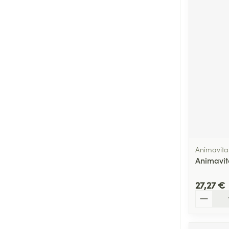
Animavita
Animavita
27,27 €
Quantité