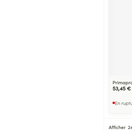
Primapr
53,45 €
En rupt
Afficher