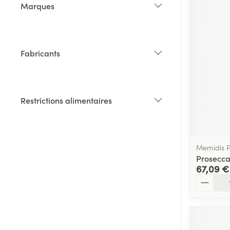
Marques
filter
Fabricants
filter
Restrictions alimentaires
filter
Memidis 
Prosecca
67,09 €
Quantité