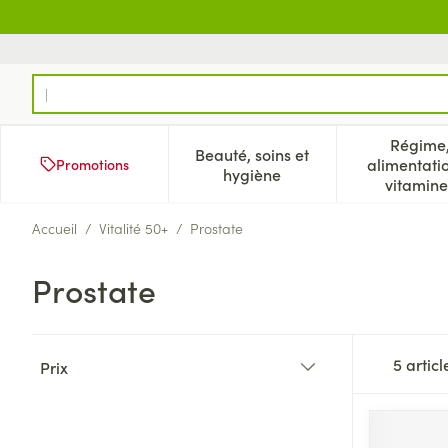
Aller au contenu
Rechercher
Régime
Beauté, soins et
alimentati
Promotions
Afficher le sous-menu pour
Aff
hygiène
vitamine
Accueil
/
Vitalité 50+
/
Prostate
Prostate
Passer à la liste des produits
5
articl
Prix
filter