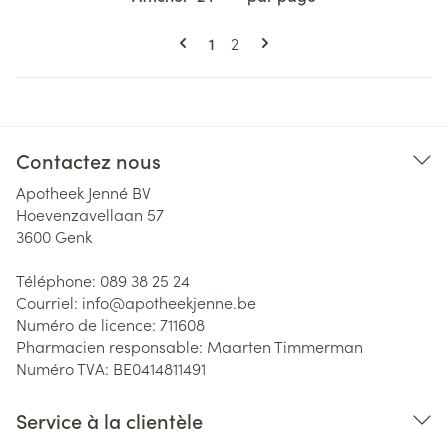
Pages
Vous lisez actuellement la page
Page
1
2
Contactez nous
Apotheek Jenné BV
Hoevenzavellaan 57
3600
Genk
Téléphone:
089 38 25 24
Courriel:
info@
apotheekjenne.be
Numéro de licence:
711608
Pharmacien responsable:
Maarten Timmerman
Numéro TVA:
BE0414811491
Service à la clientèle