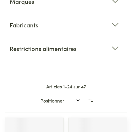
Marques
filter
Fabricants
filter
Restrictions alimentaires
filter
Articles
1
-
24
sur
47
Trier par: