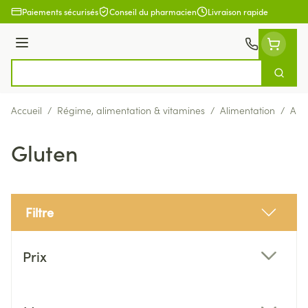
Aller au contenu
Paiements sécurisés
Conseil du pharmacien
Livraison rapide
Menu
Cherch
Rechercher
Accueil
/
Régime, alimentation & vitamines
/
Alimentation
/
Ali
Gluten
Filtre
Passer à la liste des produits
Prix
filter